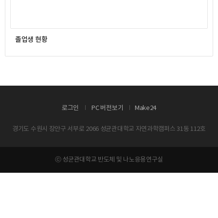
졸업생 현황
로그인
PC 버전보기
Make24
경기도 수원시 장안구 서부로 2066 성균관대학교 자연과학캠퍼스 31동 112호
ⓒ 성균관대학교 반도체 및 나노응용연구실